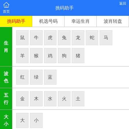
返回
挑码助手
首页
挑码助手
机选号码
幸运生肖
波肖转盘
鼠
牛
虎
兔
龙
蛇
马
生
肖
羊
猴
鸡
狗
猪
波
红
绿
蓝
色
五
金
木
水
火
土
行
大
大
小
小